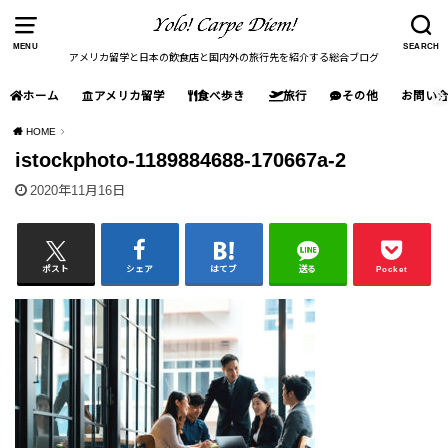
MENU
SEARCH
アメリカ留学と日本の飲食店と国内外の旅行先を紹介する総合ブログ
ホーム
アメリカ留学
食べ歩き
旅行
その他
お問い
HOME
istockphoto-1189884688-170667a-2
2020年11月16日
ポスト
シェア
はてブ
送る
Pocket