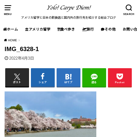
MENU
SEARCH
アメリカ留学と日本の飲食店と国内外の旅行先を紹介する総合ブログ
ホーム
アメリカ留学
食べ歩き
旅行
その他
お問い
HOME
IMG_6328-1
2022年4月3日
ポスト
シェア
はてブ
送る
Pocket