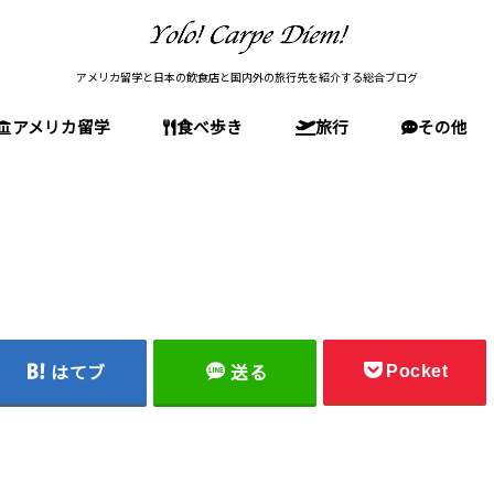
アメリカ留学と日本の飲食店と国内外の旅行先を紹介する総合ブログ
アメリカ留学
食べ歩き
旅行
その他
留学前の準備
アメリカの文化・生活
アメリカ留学(全般)
高校留学
大学受験
大学院受験(MBA)
留学後
東京の店
神奈川の店
大阪の店
石川の店
国内旅行(日本)
アメリカ旅行
南米旅行
欧州旅行
Pocket
はてブ
送る