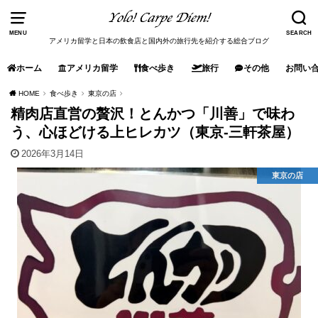
MENU
SEARCH
アメリカ留学と日本の飲食店と国内外の旅行先を紹介する総合ブログ
ホーム
アメリカ留学
食べ歩き
旅行
その他
お問い
HOME
食べ歩き
東京の店
精肉店直営の贅沢！とんかつ「川善」で味わ
う、心ほどける上ヒレカツ（東京-三軒茶屋）
2026年3月14日
東京の店