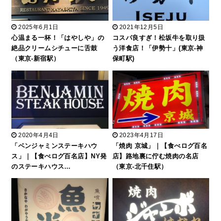
2025年6月1日
2021年12月5日
心温まる一杯！「はやしや」の
コスパ良すぎ！松坂牛を取り扱
絶品クリームシチューに舌鼓
う洋食店！「伊勢十」(東京-神
（東京-新宿駅）
保町駅)
2020年4月4日
2023年4月17日
「ベンジャミンステーキハウ
「焼肉 京城」｜【食べログ百名
ス」｜【食べログ百名店】NY発
店】路地裏に佇む焼肉の名店
のステーキハウス…
（東京-北千住駅）