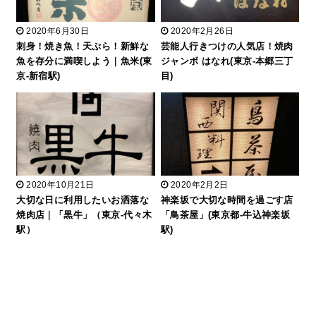
2020年6月30日
2020年2月26日
刺身！焼き魚！天ぷら！新鮮な
芸能人行きつけの人気店！焼肉
魚を存分に満喫しよう｜魚米(東
ジャンボ はなれ(東京-本郷三丁
京-新宿駅)
目)
2020年10月21日
2020年2月2日
大切な日に利用したいお洒落な
神楽坂で大切な時間を過ごす店
焼肉店｜「黒牛」（東京-代々木
「鳥茶屋」(東京都-牛込神楽坂
駅）
駅)