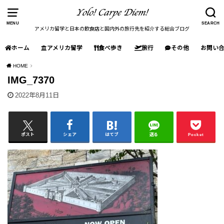
MENU
SEARCH
アメリカ留学と日本の飲食店と国内外の旅行先を紹介する総合ブログ
ホーム
アメリカ留学
食べ歩き
旅行
その他
お問い
HOME
IMG_7370
2022年8月11日
ポスト
シェア
はてブ
送る
Pocket