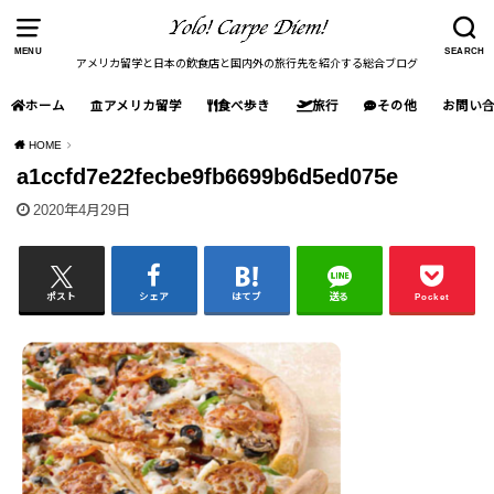
MENU
SEARCH
アメリカ留学と日本の飲食店と国内外の旅行先を紹介する総合ブログ
ホーム
アメリカ留学
食べ歩き
旅行
その他
お問い
HOME
a1ccfd7e22fecbe9fb6699b6d5ed075e
2020年4月29日
ポスト
シェア
はてブ
送る
Pocket