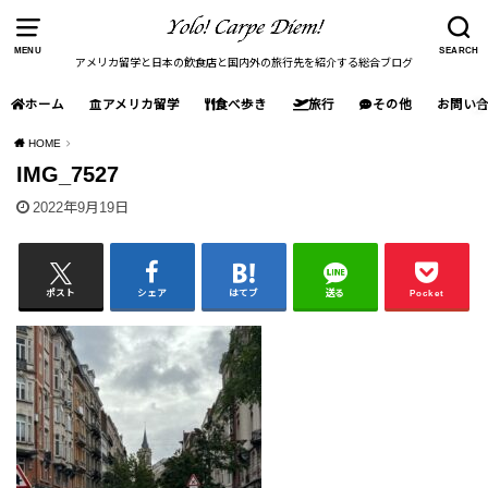
MENU
SEARCH
アメリカ留学と日本の飲食店と国内外の旅行先を紹介する総合ブログ
ホーム
アメリカ留学
食べ歩き
旅行
その他
お問い
HOME
IMG_7527
2022年9月19日
ポスト
シェア
はてブ
送る
Pocket