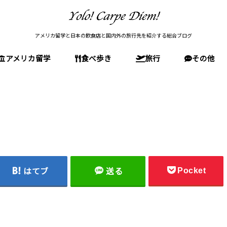
アメリカ留学と日本の飲食店と国内外の旅行先を紹介する総合ブログ
アメリカ留学
食べ歩き
旅行
その他
留学前の準備
アメリカの文化・生活
アメリカ留学(全般)
高校留学
大学受験
大学院受験(MBA)
留学後
東京の店
神奈川の店
大阪の店
石川の店
国内旅行(日本)
アメリカ旅行
南米旅行
欧州旅行
Pocket
はてブ
送る