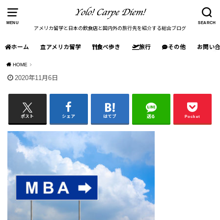
MENU
SEARCH
アメリカ留学と日本の飲食店と国内外の旅行先を紹介する総合ブログ
ホーム
アメリカ留学
食べ歩き
旅行
その他
お問い
HOME
2020年11月6日
ポスト
シェア
はてブ
送る
Pocket