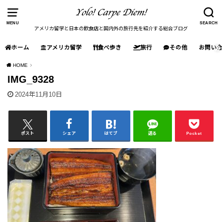
MENU
SEARCH
アメリカ留学と日本の飲食店と国内外の旅行先を紹介する総合ブログ
ホーム
アメリカ留学
食べ歩き
旅行
その他
お問い
HOME
IMG_9328
2024年11月10日
ポスト
シェア
はてブ
送る
Pocket