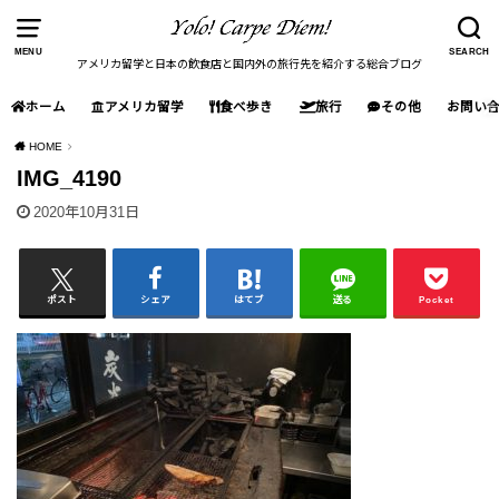
MENU
SEARCH
アメリカ留学と日本の飲食店と国内外の旅行先を紹介する総合ブログ
ホーム
アメリカ留学
食べ歩き
旅行
その他
お問い
HOME
IMG_4190
2020年10月31日
ポスト
シェア
はてブ
送る
Pocket