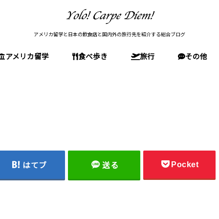
アメリカ留学と日本の飲食店と国内外の旅行先を紹介する総合ブログ
アメリカ留学
食べ歩き
旅行
その他
留学前の準備
アメリカの文化・生活
アメリカ留学(全般)
高校留学
大学受験
大学院受験(MBA)
留学後
東京の店
神奈川の店
大阪の店
石川の店
国内旅行(日本)
アメリカ旅行
南米旅行
欧州旅行
Pocket
はてブ
送る