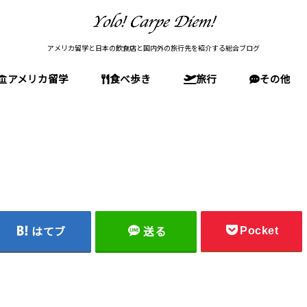
アメリカ留学と日本の飲食店と国内外の旅行先を紹介する総合ブログ
アメリカ留学
食べ歩き
旅行
その他
留学前の準備
アメリカの文化・生活
アメリカ留学(全般)
高校留学
大学受験
大学院受験(MBA)
留学後
東京の店
神奈川の店
大阪の店
石川の店
国内旅行(日本)
アメリカ旅行
南米旅行
欧州旅行
Pocket
はてブ
送る