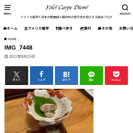
MENU
SEARCH
アメリカ留学と日本の飲食店と国内外の旅行先を紹介する総合ブログ
ホーム
アメリカ留学
食べ歩き
旅行
その他
お問い
HOME
IMG_7448
2022年8月25日
ポスト
シェア
はてブ
送る
Pocket