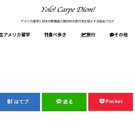
アメリカ留学と日本の飲食店と国内外の旅行先を紹介する総合ブログ
アメリカ留学
食べ歩き
旅行
その他
留学前の準備
アメリカの文化・生活
アメリカ留学(全般)
高校留学
大学受験
大学院受験(MBA)
留学後
東京の店
神奈川の店
大阪の店
石川の店
国内旅行(日本)
アメリカ旅行
南米旅行
欧州旅行
Pocket
はてブ
送る