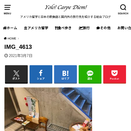
MENU
SEARCH
アメリカ留学と日本の飲食店と国内外の旅行先を紹介する総合ブログ
ホーム
アメリカ留学
食べ歩き
旅行
その他
お問い
HOME
IMG_4613
2021年3月7日
ポスト
シェア
はてブ
送る
Pocket