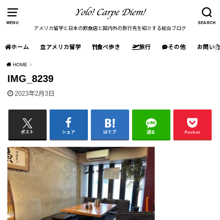
MENU
SEARCH
アメリカ留学と日本の飲食店と国内外の旅行先を紹介する総合ブログ
ホーム
アメリカ留学
食べ歩き
旅行
その他
お問い
HOME
IMG_8239
2023年2月3日
ポスト
シェア
はてブ
送る
Pocket