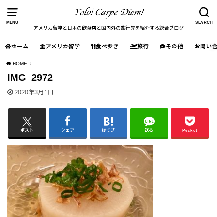
MENU
SEARCH
アメリカ留学と日本の飲食店と国内外の旅行先を紹介する総合ブログ
ホーム
アメリカ留学
食べ歩き
旅行
その他
お問い
HOME
IMG_2972
2020年3月1日
ポスト
シェア
はてブ
送る
Pocket