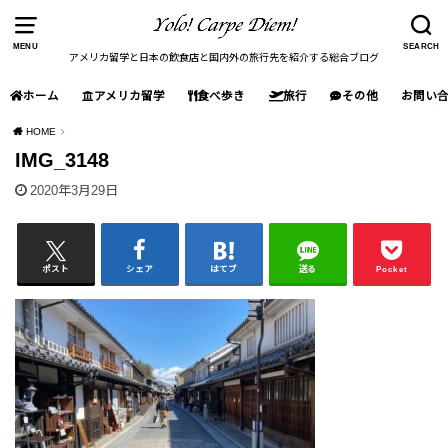
MENU
SEARCH
アメリカ留学と日本の飲食店と国内外の旅行先を紹介する総合ブログ
ホーム
アメリカ留学
食べ歩き
旅行
その他
お問い
HOME
IMG_3148
2020年3月29日
ポスト
シェア
はてブ
送る
Pocket