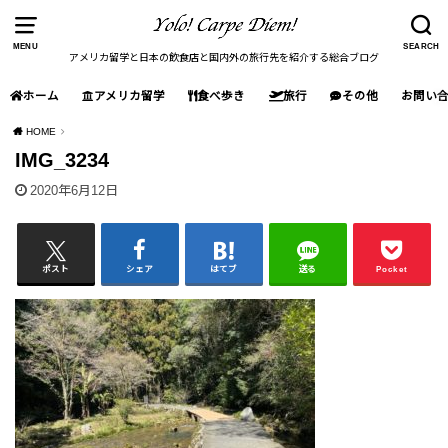
MENU
SEARCH
アメリカ留学と日本の飲食店と国内外の旅行先を紹介する総合ブログ
ホーム
アメリカ留学
食べ歩き
旅行
その他
お問い
HOME
IMG_3234
2020年6月12日
ポスト
シェア
はてブ
送る
Pocket