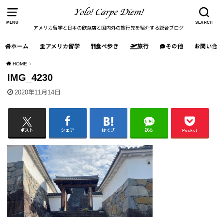
MENU
SEARCH
アメリカ留学と日本の飲食店と国内外の旅行先を紹介する総合ブログ
ホーム
アメリカ留学
食べ歩き
旅行
その他
お問い
HOME
IMG_4230
2020年11月14日
ポスト
シェア
はてブ
送る
Pocket