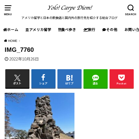
MENU
SEARCH
アメリカ留学と日本の飲食店と国内外の旅行先を紹介する総合ブログ
ホーム
アメリカ留学
食べ歩き
旅行
その他
お問い
HOME
IMG_7760
2022年10月26日
ポスト
シェア
はてブ
送る
Pocket