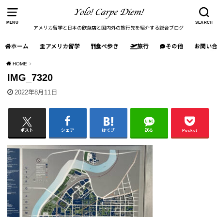
MENU
SEARCH
アメリカ留学と日本の飲食店と国内外の旅行先を紹介する総合ブログ
ホーム
アメリカ留学
食べ歩き
旅行
その他
お問い
HOME
IMG_7320
2022年8月11日
ポスト
シェア
はてブ
送る
Pocket