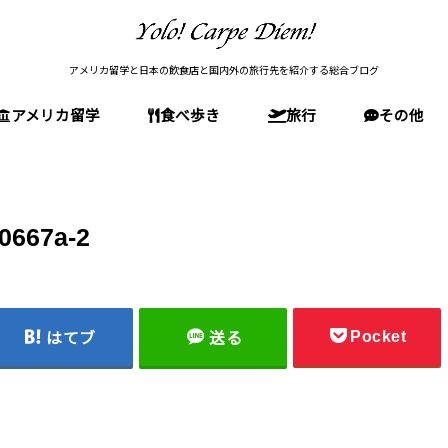
アメリカ留学と日本の飲食店と国内外の旅行先を紹介する総合ブログ
アメリカ留学
食べ歩き
旅行
その他
留学前の準備
アメリカの文化・生活
アメリカ留学(全般)
高校留学
大学受験
大学院受験(MBA)
留学後
東京の店
神奈川の店
大阪の店
石川の店
国内旅行(日本)
アメリカ旅行
南米旅行
欧州旅行
0667a-2
Pocket
はてブ
送る