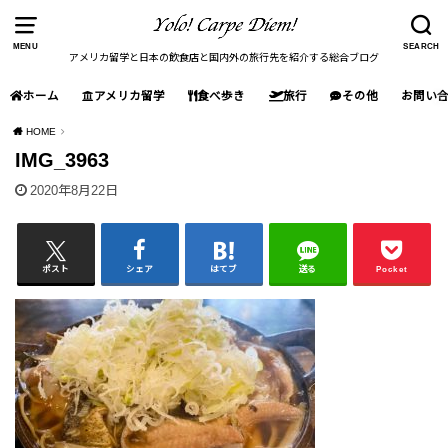
MENU
SEARCH
アメリカ留学と日本の飲食店と国内外の旅行先を紹介する総合ブログ
ホーム
アメリカ留学
食べ歩き
旅行
その他
お問い
HOME
IMG_3963
2020年8月22日
ポスト
シェア
はてブ
送る
Pocket