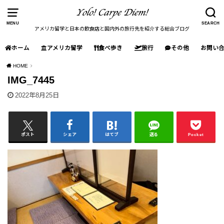
MENU
SEARCH
アメリカ留学と日本の飲食店と国内外の旅行先を紹介する総合ブログ
ホーム
アメリカ留学
食べ歩き
旅行
その他
お問い
HOME
IMG_7445
2022年8月25日
ポスト
シェア
はてブ
送る
Pocket