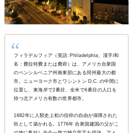
フィラデルフィア（英語: Philadelphia、漢字/和
名：費拉特費または費府）は、アメリカ合衆国
のペンシルベニア州南東部にある同州最大の都
市。ニューヨーク市とワシントン D.C. の中間に
位置し、東海岸で2番目、全米で6番目の人口を
持つ北アメリカ有数の世界都市。
1682年に人類史上初の信仰の自由が保障された
街として築かれる。1776年 合衆国建国の父がこ
の地に集結し全会一致で独立宣言を採決、アメ